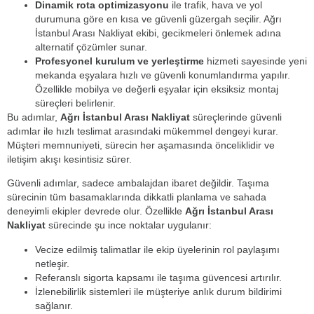
Dinamik rota optimizasyonu
ile trafik, hava ve yol
durumuna göre en kısa ve güvenli güzergah seçilir. Ağrı
İstanbul Arası Nakliyat ekibi, gecikmeleri önlemek adına
alternatif çözümler sunar.
Profesyonel kurulum ve yerleştirme
hizmeti sayesinde yeni
mekanda eşyalara hızlı ve güvenli konumlandırma yapılır.
Özellikle mobilya ve değerli eşyalar için eksiksiz montaj
süreçleri belirlenir.
Bu adımlar,
Ağrı İstanbul Arası Nakliyat
süreçlerinde güvenli
adımlar ile hızlı teslimat arasındaki mükemmel dengeyi kurar.
Müşteri memnuniyeti, sürecin her aşamasında önceliklidir ve
iletişim akışı kesintisiz sürer.
Güvenli adımlar, sadece ambalajdan ibaret değildir. Taşıma
sürecinin tüm basamaklarında dikkatli planlama ve sahada
deneyimli ekipler devrede olur. Özellikle
Ağrı İstanbul Arası
Nakliyat
sürecinde şu ince noktalar uygulanır:
Vecize edilmiş talimatlar ile ekip üyelerinin rol paylaşımı
netleşir.
Referanslı sigorta kapsamı ile taşıma güvencesi artırılır.
İzlenebilirlik sistemleri ile müşteriye anlık durum bildirimi
sağlanır.