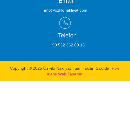
Email
info@ozfilonakliyat.com
Telefon
+90 532 362 00 16
Copyright © 2025 ÖzFilo Nakliyat Tüm Hakları Saklıdır.
Pixel
Ajans Web Tasarım.