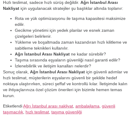
Hızlı teslimat, sadece hızlı sürüş değildir.
Ağrı İstanbul Arası
Nakliyat
için uygulanacak stratejiler şu başlıklar altında toplanır:
Rota ve yük optimizasyonu ile taşıma kapasitesi maksimize
edilir.
Gecikme yönetimi için yedek planlar ve esnek zaman
çizelgeleri belirlenir.
Yükleme ve boşaltmada zaman kazandıran hızlı kilitleme ve
sabitleme teknikleri kullanılır.
Ağrı İstanbul Arası Nakliyat
ne kadar sürebilir?
Taşıma sırasında eşyaların güvenliği nasıl garanti edilir?
İzlenebilirlik ve iletişim kanalları nelerdir?
Sonuç olarak,
Ağrı İstanbul Arası Nakliyat
için güvenli adımlar ve
hızlı teslimat, müşterilerin eşyalarını güvenli bir şekilde hedef
noktaya ulaştırırken, süreci şeffaf ve kontrollü kılar. İletişimde kalın
ve ihtiyaçlarınıza özel çözüm önerileri için bizimle hemen temas
kurun.
Etiketlendi
Ağrı İstanbul arası nakliyat
,
ambalajlama
,
güvenli
taşımacılık
,
hızlı teslimat
,
taşıma güvenliği