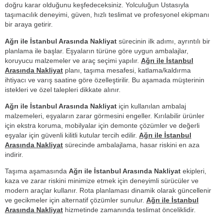
doğru karar olduğunu keşfedeceksiniz. Yolculuğun Ustasıyla
taşımacılık deneyimi, güven, hızlı teslimat ve profesyonel ekipmanı
bir araya getirir.
Ağrı ile İstanbul Arasında Nakliyat
sürecinin ilk adımı, ayrıntılı bir
planlama ile başlar. Eşyaların türüne göre uygun ambalajlar,
koruyucu malzemeler ve araç seçimi yapılır.
Ağrı ile İstanbul
Arasında Nakliyat
planı, taşıma mesafesi, katlama/kaldırma
ihtiyacı ve varış saatine göre özelleştirilir. Bu aşamada müşterinin
istekleri ve özel talepleri dikkate alınır.
Ağrı ile İstanbul Arasında Nakliyat
için kullanılan ambalaj
malzemeleri, eşyaların zarar görmesini engeller. Kırılabilir ürünler
için ekstra koruma, mobilyalar için demonte çözümler ve değerli
eşyalar için güvenli kilitli kutular tercih edilir.
Ağrı ile İstanbul
Arasında Nakliyat
sürecinde ambalajlama, hasar riskini en aza
indirir.
Taşıma aşamasında
Ağrı ile İstanbul Arasında Nakliyat
ekipleri,
kaza ve zarar riskini minimize etmek için deneyimli sürücüler ve
modern araçlar kullanır. Rota planlaması dinamik olarak güncellenir
ve gecikmeler için alternatif çözümler sunulur.
Ağrı ile İstanbul
Arasında Nakliyat
hizmetinde zamanında teslimat önceliklidir.