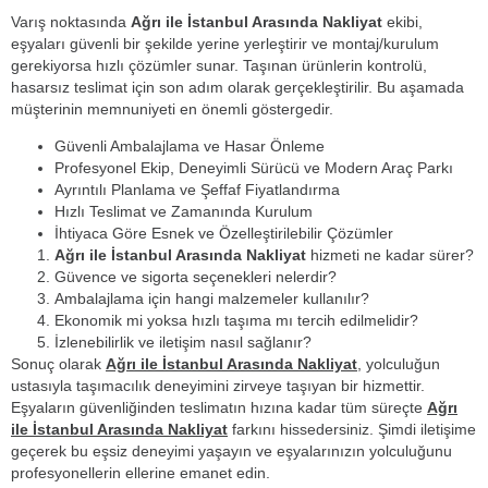
Varış noktasında
Ağrı ile İstanbul Arasında Nakliyat
ekibi,
eşyaları güvenli bir şekilde yerine yerleştirir ve montaj/kurulum
gerekiyorsa hızlı çözümler sunar. Taşınan ürünlerin kontrolü,
hasarsız teslimat için son adım olarak gerçekleştirilir. Bu aşamada
müşterinin memnuniyeti en önemli göstergedir.
Güvenli Ambalajlama ve Hasar Önleme
Profesyonel Ekip, Deneyimli Sürücü ve Modern Araç Parkı
Ayrıntılı Planlama ve Şeffaf Fiyatlandırma
Hızlı Teslimat ve Zamanında Kurulum
İhtiyaca Göre Esnek ve Özelleştirilebilir Çözümler
Ağrı ile İstanbul Arasında Nakliyat
hizmeti ne kadar sürer?
Güvence ve sigorta seçenekleri nelerdir?
Ambalajlama için hangi malzemeler kullanılır?
Ekonomik mi yoksa hızlı taşıma mı tercih edilmelidir?
İzlenebilirlik ve iletişim nasıl sağlanır?
Sonuç olarak
Ağrı ile İstanbul Arasında Nakliyat
, yolculuğun
ustasıyla taşımacılık deneyimini zirveye taşıyan bir hizmettir.
Eşyaların güvenliğinden teslimatın hızına kadar tüm süreçte
Ağrı
ile İstanbul Arasında Nakliyat
farkını hissedersiniz. Şimdi iletişime
geçerek bu eşsiz deneyimi yaşayın ve eşyalarınızın yolculuğunu
profesyonellerin ellerine emanet edin.