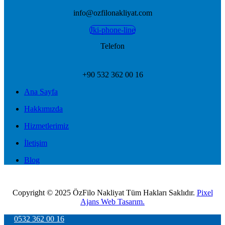
info@ozfilonakliyat.com
Jki-phone-line
Telefon
+90 532 362 00 16
Ana Sayfa
Hakkımızda
Hizmetlerimiz
İletişim
Blog
Copyright © 2025 ÖzFilo Nakliyat Tüm Hakları Saklıdır.
Pixel
Ajans Web Tasarım.
0532 362 00 16