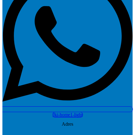
Jki-home1-light
Adres