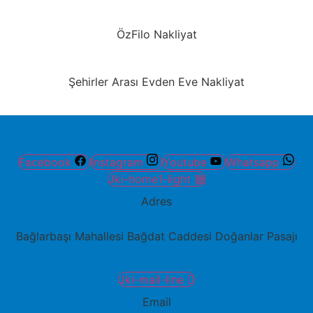
ÖzFilo Nakliyat
Şehirler Arası Evden Eve Nakliyat
Facebook
Instagram
Youtube
Whatsapp
Jki-home1-light
Adres
Bağlarbaşı Mahallesi Bağdat Caddesi Doğanlar Pasajı
Jki-mail-line
Email