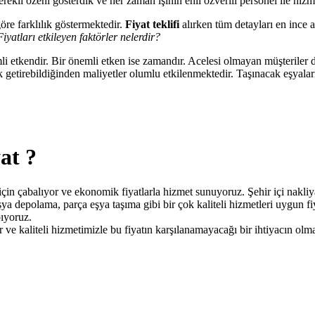
erekli özeni gösterdik ve her zaman işinin ehli özverili personel ile hiz
öre farklılık göstermektedir.
Fiyat teklifi
alırken tüm detayları en ince 
Fiyatları etkileyen faktörler nelerdir?
li etkendir. Bir önemli etken ise zamandır. Acelesi olmayan müşteriler
k getirebildiğinden maliyetler olumlu etkilenmektedir. Taşınacak eşyala
at ?
in çabalıyor ve ekonomik fiyatlarla hizmet sunuyoruz. Şehir içi nakliya
ya depolama, parça eşya taşıma gibi bir çok kaliteli hizmetleri uygun fiy
pıyoruz.
ve kaliteli hizmetimizle bu fiyatın karşılanamayacağı bir ihtiyacın olma