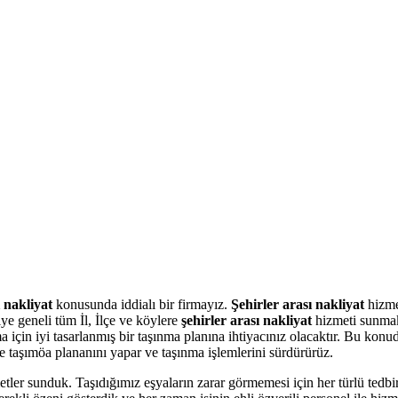
 nakliyat
konusunda iddialı bir firmayız.
Şehirler arası nakliyat
hizme
ye geneli tüm İl, İlçe ve köylere
şehirler arası nakliyat
hizmeti sunmak
için iyi tasarlanmış bir taşınma planına ihtiyacınız olacaktır. Bu konud
 taşımöa plananını yapar ve taşınma işlemlerini sürdürürüz.
 sunduk. Taşıdığımız eşyaların zarar görmemesi için her türlü tedbiri 