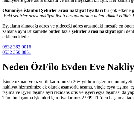
nakliyelere göre daha dikkatli ve daha meşakatli bir iştir. Her zaman g
Osmaniye istanbul Şehirler arası nakliyat fiyatları
bir çok etkene g
Peki şehirler arası nakliyat fiyatı hesaplanırken nelere dikkat edilir? 
Eşyaların alınacağı adres ve gideceği adres arasındaki mesafe en önem
zamana aynı istikamette birden fazla
şehirler arası nakliyat
işini den
etkilemektedir.
0532 362 0016
0532 350 8851
Neden ÖzFilo Evden Eve Nakliy
İşinde uzman ve özverili kadromuzla 26+ yıldır müşteri memnuniyeti iç
nakliyat hizmetimize ek olarak asansörlü taşıma, vinçle eşya taşıma, eş
taşıma ve işyeri taşıma ayrı rezidans ofis ve işyeri eşya taşıması da ya
Tüm bu taşınma işlemleri için fiyatlarımız 2.999 TL‘den başlamaktadır 