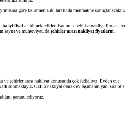
metlerimizi sunduk.
ayrıntısına göre belirtmeniz iki tarafında menfaatine sonuçlanacaktır.
 daha
iyi fiyat
alabilmektedirler. Bunun sebebi ise nakliye firması aynı
rın sayısı ve muhteviyatı da
şehirler arası nakliyat fiyatları
nı
t ve şehirler arası nakliyat konusunda çok iddialıyız. Evden eve
atlı sunmaktayız. Özfilo nakliyat olarak ev taşımanın yanı sıra ofis
dığını garanti ediyoruz.