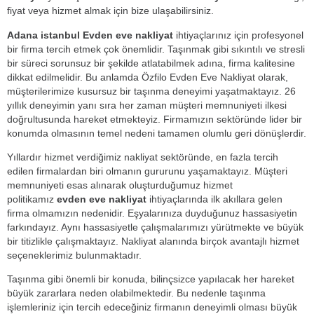
fiyat veya hizmet almak için bize ulaşabilirsiniz.
Adana istanbul Evden eve nakliyat
ihtiyaçlarınız için profesyonel
bir firma tercih etmek çok önemlidir. Taşınmak gibi sıkıntılı ve stresli
bir süreci sorunsuz bir şekilde atlatabilmek adına, firma kalitesine
dikkat edilmelidir. Bu anlamda Özfilo Evden Eve Nakliyat olarak,
müşterilerimize kusursuz bir taşınma deneyimi yaşatmaktayız. 26
yıllık deneyimin yanı sıra her zaman müşteri memnuniyeti ilkesi
doğrultusunda hareket etmekteyiz. Firmamızın sektöründe lider bir
konumda olmasının temel nedeni tamamen olumlu geri dönüşlerdir.
Yıllardır hizmet verdiğimiz nakliyat sektöründe, en fazla tercih
edilen firmalardan biri olmanın gururunu yaşamaktayız. Müşteri
memnuniyeti esas alınarak oluşturduğumuz hizmet
politikamız
evden eve nakliyat
ihtiyaçlarında ilk akıllara gelen
firma olmamızın nedenidir. Eşyalarınıza duyduğunuz hassasiyetin
farkındayız. Aynı hassasiyetle çalışmalarımızı yürütmekte ve büyük
bir titizlikle çalışmaktayız. Nakliyat alanında birçok avantajlı hizmet
seçeneklerimiz bulunmaktadır.
Taşınma gibi önemli bir konuda, bilinçsizce yapılacak her hareket
büyük zararlara neden olabilmektedir. Bu nedenle taşınma
işlemleriniz için tercih edeceğiniz firmanın deneyimli olması büyük