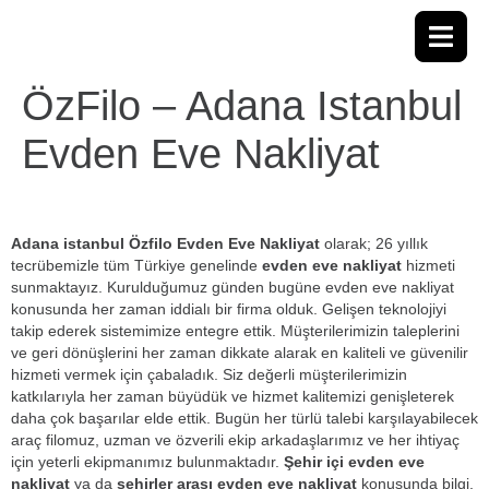
ÖzFilo – Adana Istanbul
Evden Eve Nakliyat
Adana istanbul Özfilo Evden Eve Nakliyat
olarak; 26 yıllık
tecrübemizle tüm Türkiye genelinde
evden eve nakliyat
hizmeti
sunmaktayız. Kurulduğumuz günden bugüne evden eve nakliyat
konusunda her zaman iddialı bir firma olduk. Gelişen teknolojiyi
takip ederek sistemimize entegre ettik. Müşterilerimizin taleplerini
ve geri dönüşlerini her zaman dikkate alarak en kaliteli ve güvenilir
hizmeti vermek için çabaladık. Siz değerli müşterilerimizin
katkılarıyla her zaman büyüdük ve hizmet kalitemizi genişleterek
daha çok başarılar elde ettik. Bugün her türlü talebi karşılayabilecek
araç filomuz, uzman ve özverili ekip arkadaşlarımız ve her ihtiyaç
için yeterli ekipmanımız bulunmaktadır.
Şehir içi evden eve
nakliyat
ya da
şehirler arası evden eve nakliyat
konusunda bilgi,